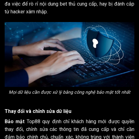
đa việc để rò rỉ nội dung bet thủ cung cấp, hay bị đánh cắp
từ hacker xâm nhập.
Mọi dữ liệu cần được xử lý bằng công nghệ bảo mật tốt nhất
Thay đổi và chỉnh sửa dữ liệu
Bảo mật
Top88 quy định chỉ khách hàng mới được quyền
thay đổi, chỉnh sửa các thông tin đã cung cấp và chỉ cần
đảm bảo chính chủ, chuẩn xác, không trùng với thành viên