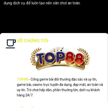
dụng dịch vụ để luôn tạo nên sân chơi an toàn.
VỀ CHÚNG TÔI
TOP88
- Cổng game bài đổi thưởng đặc sắc và uy tín,
game bài, casino trực tuyến đa dạng, đẹp mắt, an toàn và
uy tín. Trò chơi hấp dẫn, phần thưởng lớn, dịch vụ khách
hàng 24/7.