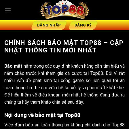
Bỏ
qua
nội
dung
ĐĂNG NHẬP
ĐĂNG KÝ
CHÍNH SÁCH BẢO MẬT TOP88 – CẬP
NHẬT THÔNG TIN MỚI NHẤT
Bảo mật
nằm trong các quy định khách hàng cần tìm hiểu và
nắm chắc trước khi tham gia cá cược tại Top88. Bởi vì rất
nhiều vấn đề phát sinh tại cổng game sẽ liên quan tới an
toàn thông tin đi kèm với chế tài xử lý vi phạm rất khắt khe.
Để hiểu thêm về điều khoản mới nhất hệ thống đang đưa ra
chúng ta hãy tham khảo chia sẻ sau đây.
Nội dung về bảo mật tại Top88
Việc đảm bảo an toàn thông tin không chỉ dành cho Top88