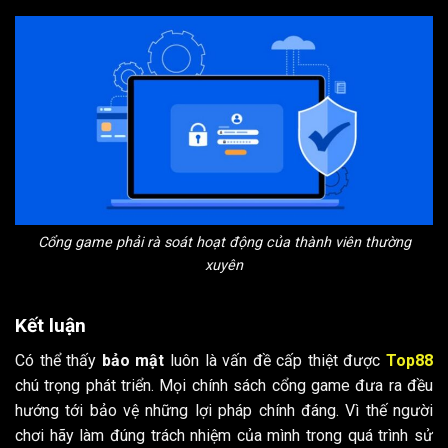
Cổng game phải rà soát hoạt động của thành viên thường
xuyên
Kết luận
Có thể thấy
bảo mật
luôn là vấn đề cấp thiệt được
Top88
chú trọng phát triển. Mọi chính sách cổng game đưa ra đều
hướng tới bảo vệ những lợi pháp chính đáng. Vì thế người
chơi hãy làm đúng trách nhiệm của mình trong quá trình sử