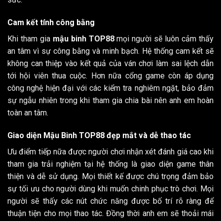
Cam kết tính công bằng
Khi tham gia
mậu binh TOP88
mọi người sẽ luôn cảm thấy
an tâm vì sự công bằng và minh bạch. Hệ thống cam kết sẽ
không can thiệp vào kết quả của ván chơi làm sai lệch dẫn
tới hội viên thua cuộc. Hơn nữa cổng game còn áp dụng
công nghệ hiện đại với các kiểm tra nghiêm ngặt, bảo đảm
sự ngẫu nhiên trong khi tham gia chia bài nên anh em hoàn
toàn an tâm.
Giao diện Mậu Binh TOP88 đẹp mắt và dễ thao tác
Ưu điểm tiếp nữa được người chơi nhận xét đánh giá cao khi
tham gia trải nghiệm tại hệ thống là giao diện game thân
thiện và dễ sử dụng. Mọi thiết kế được chú trọng đảm bảo
sự tối ưu cho người dùng khi muốn chinh phục trò chơi. Mọi
người sẽ thấy các nút chức năng được bố trí rõ ràng để
thuận tiện cho mọi thao tác. Đồng thời anh em sẽ thoải mái