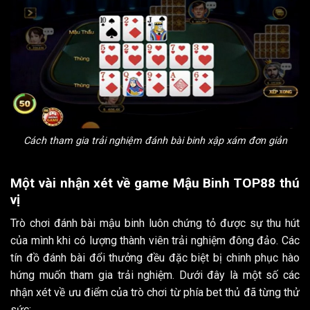
Cách tham gia trải nghiệm đánh bài binh xập xám đơn giản
Một vài nhận xét về game Mậu Binh TOP88 thú
vị
Trò chơi đánh bài mậu binh luôn chứng tỏ được sự thu hút
của mình khi có lượng thành viên trải nghiệm đông đảo. Các
tín đồ đánh bài đổi thưởng đều đặc biệt bị chinh phục hào
hứng muốn tham gia trải nghiệm. Dưới đây là một số các
nhận xét về ưu điểm của trò chơi từ phía bet thủ đã từng thử
sức: