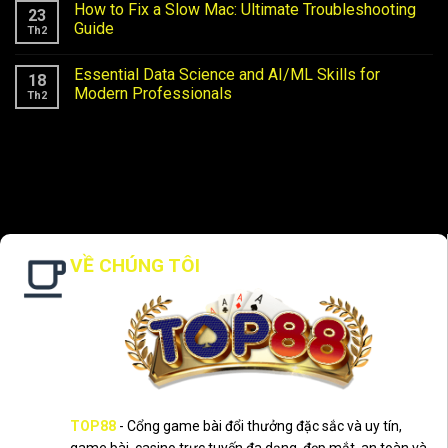
How to Fix a Slow Mac: Ultimate Troubleshooting
23
Guide
Th2
Essential Data Science and AI/ML Skills for
18
Modern Professionals
Th2
VỀ CHÚNG TÔI
TOP88
- Cổng game bài đổi thưởng đặc sắc và uy tín,