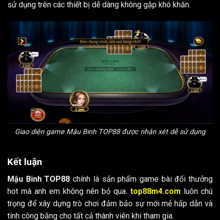
sử dụng trên các thiết bị dễ dàng không gặp khó khăn.
Giao diện game Mậu Binh TOP88 được nhận xét dễ sử dụng
Kết luận
Mậu Binh TOP88
chính là sản phẩm game bài đổi thưởng
hot mà anh em không nên bỏ qua.
top88m4.com
luôn chú
trọng để xây dựng trò chơi đảm bảo sự mới mẻ hấp dẫn và
tính công bằng cho tất cả thành viên khi tham gia.